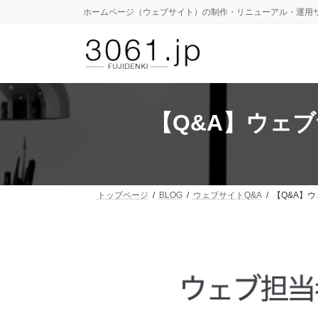
コ
ナ
ホームページ（ウェブサイト）の制作・リニューアル・運用
ン
ビ
テ
ゲ
ン
ー
ツ
シ
へ
ョ
ス
ン
キ
に
【Q&A】ウェ
ッ
移
プ
動
トップページ
BLOG
ウェブサイトQ&A
【Q&A】