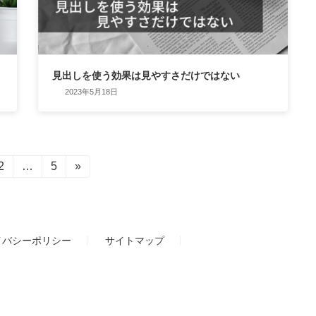
見出しを使う効果は見やすさだけではない
2023年5月18日
固
2
…
固
5
»
定
定
ペ
ペ
ー
ー
ジ
ジ
イバシーポリシー
サイトマップ