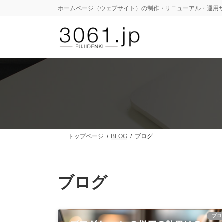
コ
ナ
ホームページ（ウェブサイト）の制作・リニューアル・運用
ン
ビ
テ
ゲ
ン
ー
ツ
シ
へ
ョ
ス
ン
キ
に
ッ
移
プ
動
トップページ
BLOG
ブログ
ブログ
ブロ