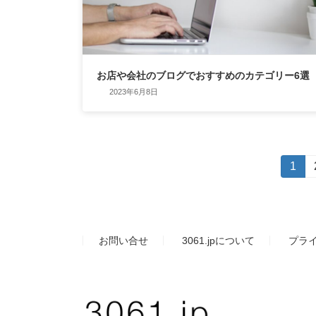
お店や会社のブログでおすすめのカテゴリー6選
2023年6月8日
投
固
1
定
稿
ペ
ー
の
ジ
お問い合せ
3061.jpについて
プラ
ペ
ー
ジ