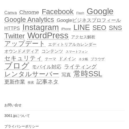
Google
Facebook
Chrome
Canva
Flash
Google Analytics
Googleビジネスプロフィール
Instagram
LINE
SEO
SNS
HTTPS
iPhone
WordPress
Twitter
アクセス解析
アップデート
エディトリアルカレンダー
オウンドメディア
コンテンツ
スマートフォン
セキュリティ
ドメイン
テーマ
ブラウザ
ネタ帳
ブログ
ライティング
モバイル対応
常時SSL
レンタルサーバー
写真
記事ネタ
更新作業
検索
お問い合せ
3061.jpについて
プライバシーポリシー