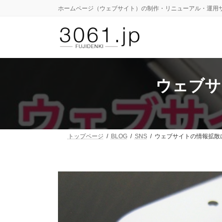
コ
ナ
ホームページ（ウェブサイト）の制作・リニューアル・運用
ン
ビ
テ
ゲ
ン
ー
ツ
シ
へ
ョ
ス
ン
キ
に
ウェブサ
ッ
移
プ
動
トップページ
BLOG
SNS
ウェブサイトの情報拡散