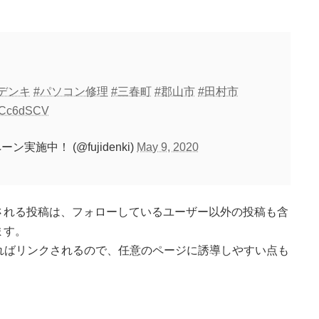
デンキ
#パソコン修理
#三春町
#郡山市
#田村市
n0jCc6dSCV
施中！ (@fujidenki)
May 9, 2020
される投稿は、フォローしているユーザー以外の投稿も含
ます。
ればリンクされるので、任意のページに誘導しやすい点も