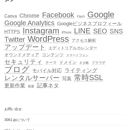
Google
Facebook
Chrome
Canva
Flash
Google Analytics
Googleビジネスプロフィール
Instagram
LINE
SEO
SNS
HTTPS
iPhone
WordPress
Twitter
アクセス解析
アップデート
エディトリアルカレンダー
オウンドメディア
コンテンツ
スマートフォン
セキュリティ
ドメイン
テーマ
ブラウザ
ネタ帳
ブログ
ライティング
モバイル対応
常時SSL
レンタルサーバー
写真
記事ネタ
更新作業
検索
お問い合せ
3061.jpについて