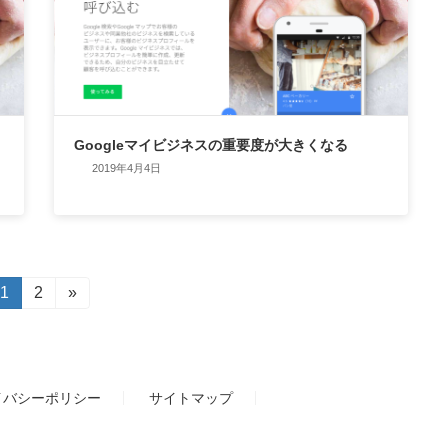
Googleマイビジネスの重要度が大きくなる
2019年4月4日
固
1
固
2
»
定
定
ペ
ペ
ー
ー
ジ
ジ
イバシーポリシー
サイトマップ