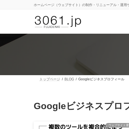
コ
ナ
ホームページ（ウェブサイト）の制作・リニューアル・運用
ン
ビ
テ
ゲ
ン
ー
ツ
シ
へ
ョ
ス
ン
キ
に
ッ
移
プ
動
トップページ
BLOG
Googleビジネスプロフィール
Googleビジネスプロ
ウェブサイト運