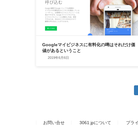
Googleマイビジネスに有料化の噂はそれだけ価
値があるということ
2019年6月6日
投
稿
の
お問い合せ
3061.jpについて
プラ
ペ