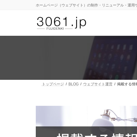
コ
ナ
ホームページ（ウェブサイト）の制作・リニューアル・運用
ン
ビ
テ
ゲ
ン
ー
ツ
シ
へ
ョ
ス
ン
キ
に
ッ
移
プ
動
トップページ
BLOG
ウェブサイト運営
掲載する情