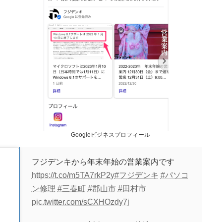
Googleビジネスプロフィール
フジデンキから年末年始の営業案内です
https://t.co/m5TA7rkP2y
#フジデンキ
#パソコ
ン修理
#三春町
#郡山市
#田村市
pic.twitter.com/sCXHOzdy7j