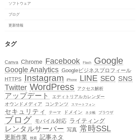
ソフトウェア
ブログ
更新情報
タグ
Google
Facebook
Chrome
Canva
Flash
Google Analytics
Googleビジネスプロフィール
Instagram
LINE
SEO
SNS
HTTPS
iPhone
WordPress
Twitter
アクセス解析
アップデート
エディトリアルカレンダー
オウンドメディア
コンテンツ
スマートフォン
セキュリティ
ドメイン
テーマ
ブラウザ
ネタ帳
ブログ
ライティング
モバイル対応
常時SSL
レンタルサーバー
写真
記事ネタ
更新作業
検索