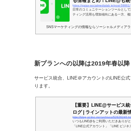
る情報まとめ！LINE@も統合
https://gaiax-socialmedialab.jp/post-59861/
日常のコミュニケーションツールとして浸
ティング活用も増加傾向にある一方、複
の足をふんだ法人担当者の方もいるでしょ
ントが統合され、料金もかなり手頃にな
SNSマーケティングの情報ならソーシャルメディアラボ
違いを解説します。
新プランへの以降は2019年春以降
サービス統合、LINE＠アカウントのLINE公
ります。
【重要】LINE@サービス統合
ログ | ラインアットの最新情.
http://blog-at.line.me/archives/52626249.ht
いつもLINE@をご利用いただきありがと
「LINE公式アカウント」「LINE ビジ
とサービス統合し、名称を「LINE公式