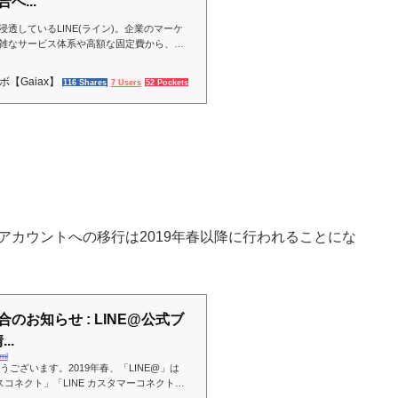
へ...
透しているLINE(ライン)。企業のマーケ
雑なサービス体系や高額な固定費から、二
う。しかしこの度、法人向けLINEアカウ
りました。今回の記事は、新旧サービスの
【Gaiax】
116 Shares
7 Users
52 Pockets
式アカウントへの移行は2019年春以降に行われることにな
のお知らせ : LINE@公式ブ
..
ml
うございます。2019年春、「LINE@」は
ネスコネクト」「LINE カスタマーコネクト」
アカウント」として生まれ変わります。この