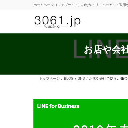
コ
ナ
ホームページ（ウェブサイト）の制作・リニューアル・運用
ン
ビ
テ
ゲ
ン
ー
ツ
シ
へ
ョ
ス
ン
キ
に
お店や会社
ッ
移
プ
動
トップページ
BLOG
SNS
お店や会社で使うLINE