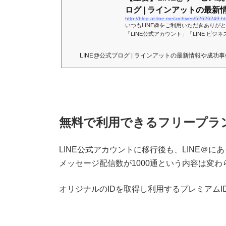
ログ | ラインアットの最新情.
http://blog-at.line.me/archives/52626249.ht
いつもLINE@をご利用いただきありがと
「LINE公式アカウント」「LINE ビジ
とサービス統合し、名称を「LINE公式
サービス統合により、管理画面
LINE@公式ブログ | ラインアットの最新情報や成功
無料で利用できるフリープラ
LINE公式アカウントに移行後も、LINE＠
メッセージ配信数が1000通という内容は変
オリジナルのIDを取得し利用するプレミアムI