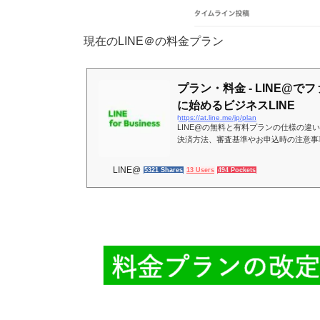
現在のLINE＠の料金プラン
プラン・料金 - LINE@
に始めるビジネスLINE
https://at.line.me/jp/plan
LINE@の無料と有料プランの仕様の違い
決済方法、審査基準やお申込時の注意事
客、売上アップが期待できる、LINEの無
LINE@
5321 Shares
13 Users
494 Pockets