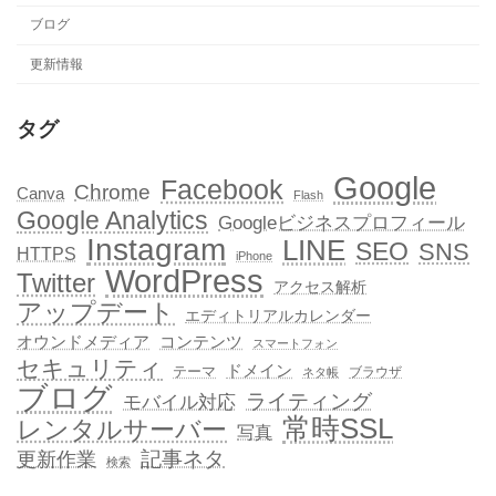
ブログ
更新情報
タグ
Google
Facebook
Chrome
Canva
Flash
Google Analytics
Googleビジネスプロフィール
Instagram
LINE
SEO
SNS
HTTPS
iPhone
WordPress
Twitter
アクセス解析
アップデート
エディトリアルカレンダー
オウンドメディア
コンテンツ
スマートフォン
セキュリティ
ドメイン
テーマ
ブラウザ
ネタ帳
ブログ
ライティング
モバイル対応
常時SSL
レンタルサーバー
写真
記事ネタ
更新作業
検索