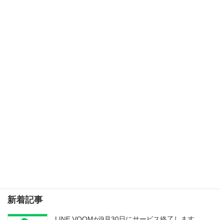
Googleがモバイルファーストインデックスを導入！
2018年3月21日
次の記事
今よりワンランク上の写真を撮るためにおすすめの写真講座
2018年4月4日
検索
新着記事
LINE VOOMが9月30日にサービス終了します