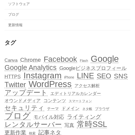
ソフトウェア
ブログ
更新情報
タグ
Google
Facebook
Chrome
Canva
Flash
Google Analytics
Googleビジネスプロフィール
Instagram
LINE
SEO
SNS
HTTPS
iPhone
WordPress
Twitter
アクセス解析
アップデート
エディトリアルカレンダー
オウンドメディア
コンテンツ
スマートフォン
セキュリティ
ドメイン
テーマ
ブラウザ
ネタ帳
ブログ
ライティング
モバイル対応
常時SSL
レンタルサーバー
写真
記事ネタ
更新作業
検索