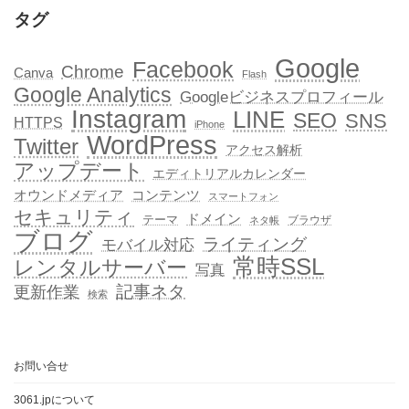
タグ
Google
Facebook
Chrome
Canva
Flash
Google Analytics
Googleビジネスプロフィール
Instagram
LINE
SEO
SNS
HTTPS
iPhone
WordPress
Twitter
アクセス解析
アップデート
エディトリアルカレンダー
オウンドメディア
コンテンツ
スマートフォン
セキュリティ
ドメイン
テーマ
ブラウザ
ネタ帳
ブログ
ライティング
モバイル対応
常時SSL
レンタルサーバー
写真
記事ネタ
更新作業
検索
お問い合せ
3061.jpについて