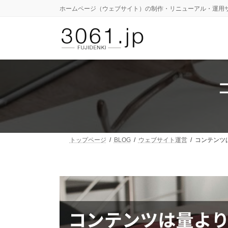
コ
ナ
ホームページ（ウェブサイト）の制作・リニューアル・運用
ン
ビ
テ
ゲ
ン
ー
ツ
シ
へ
ョ
ス
ン
キ
に
ッ
移
プ
動
トップページ
BLOG
ウェブサイト運営
コンテンツ